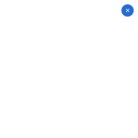
登录平台
✕
标签云列表
按标签聚合浏览相关文章
新葡京平台 - 华为60对比苹果14，影像性能，差距拉