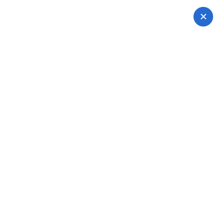
✕
台
新闻中心
联系我们
登录平台