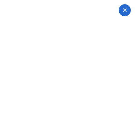
登录平台
✕
新闻中心
了解最新的行业动态和资讯信息
监管政策动态梳理