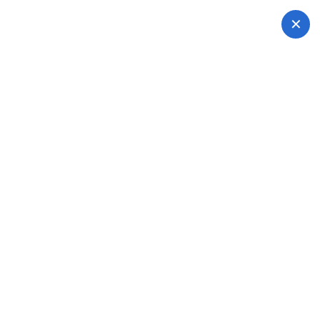
登录平台
✕
AI应用 进展梳理
2026-07-03
新葡京平台
行业资讯
FAQ