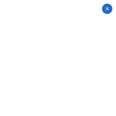
登录平台
✕
新葡京平台 - 热门流派 进
展梳理
2026-07-06
新葡京平台
行业资讯
FAQ