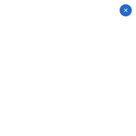
✕
台
新闻中心
联系我们
登录平台
梳理
新葡京平台
专业 · 信赖 · 安全
立即注册